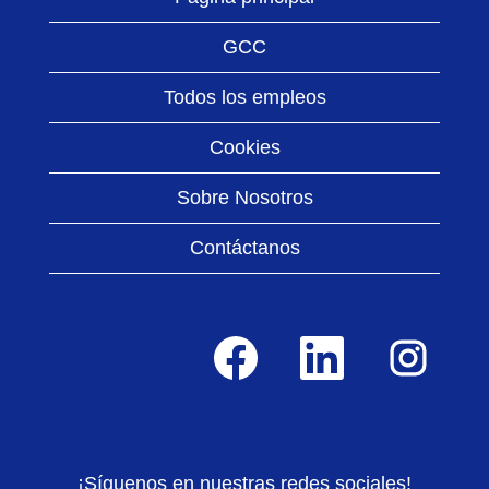
GCC
Todos los empleos
Cookies
Sobre Nosotros
Contáctanos
S
S
S
e
e
e
a
a
a
b
b
b
r
r
r
e
e
e
e
e
e
n
n
n
¡Síguenos en nuestras redes sociales!