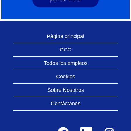
¡Aplicar ahora!
Página principal
GCC
Todos los empleos
Cookies
Sobre Nosotros
Contáctanos
S
S
S