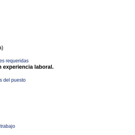
a)
des requeridas
 experiencia laboral.
 del puesto
trabajo