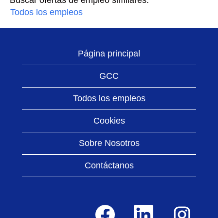
Buscar ofertas de empleo similares:
Todos los empleos
Página principal
GCC
Todos los empleos
Cookies
Sobre Nosotros
Contáctanos
S
S
S
e
e
e