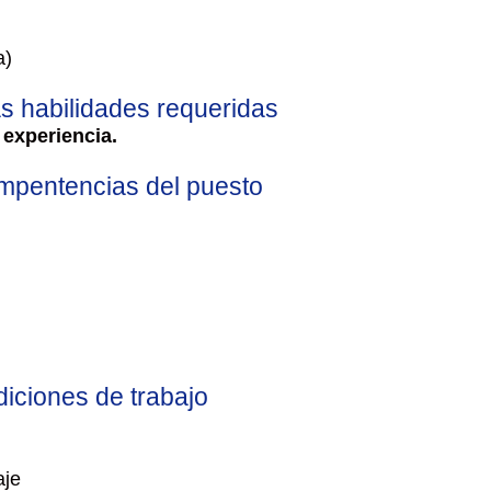
a)
as habilidades requeridas
 experiencia.
pentencias del puesto
iciones de trabajo
aje